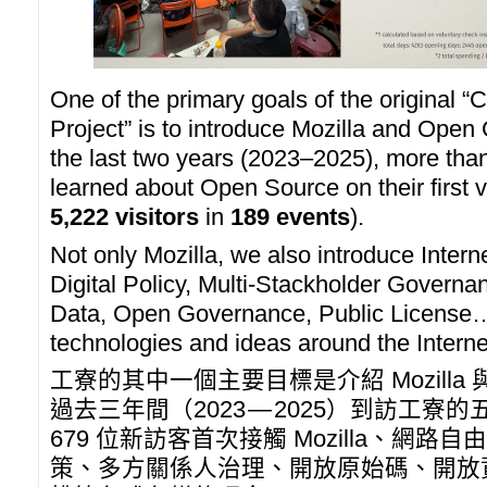
One of the primary goals of the original
Project” is to introduce Mozilla and Open 
the last two years (2023–2025), more tha
learned about Open Source on their first vi
5,222 visitors
in
189 events
).
Not only Mozilla, we also introduce Inter
Digital Policy, Multi-Stackholder Govern
Data, Open Governance, Public License… a
technologies and ideas around the Interne
工寮的其中一個主要目標是介紹 Mozill
過去三年間（2023 — 2025）到訪工
679 位新訪客首次接觸 Mozilla、網
策、多方關係人治理、開放原始碼、開放