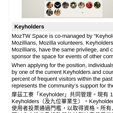
Keyholders
MozTW Space is co-managed by “Keyholde
Mozillians, Mozilla volunteers. Keyholder
Mozillians, have the same privilege, and 
sponsor the space for events of other co
When applying for the position, individu
by one of the current Keyholders and coun
percent of frequent visitors within the pa
represents the community’s support for th
摩茲工寮「Keyholder」共同管理。現有
Keyholders（及九位畢業生）。Keyho
使用者投票通過門檻，以取得資格。所有