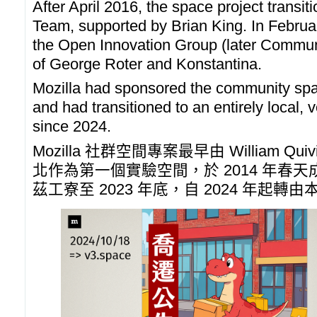
After April 2016, the space project transiti
Team, supported by Brian King. In Februar
the Open Innovation Group (later Communi
of George Roter and Konstantina.
Mozilla had sponsored the community sp
and had transitioned to an entirely local,
since 2024.
Mozilla 社群空間專案最早由 William Qui
北作為第一個實驗空間，於 2014 年春天成立
茲工寮至 2023 年底，自 2024 年起轉