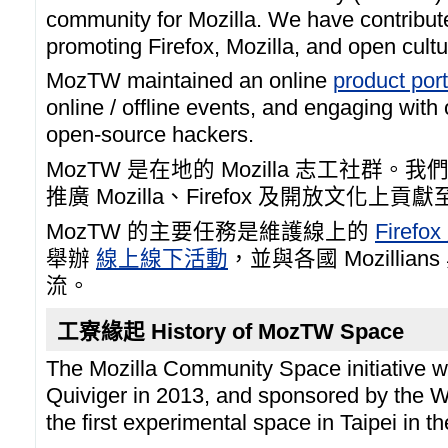
community for Mozilla. We have contribute
promoting Firefox, Mozilla, and open cultu
MozTW maintained an online
product por
online / offline events, and engaging with
open-source hackers.
MozTW 是在地的 Mozilla 志工社群。我
推廣 Mozilla、Firefox 及開放文化上貢
MozTW 的主要任務是維護線上的
Fire
舉辦
線上線下活動
，並與各國 Mozilli
流。
工寮緣起 History of MozTW Space
The Mozilla Community Space initiative w
Quiviger in 2013, and sponsored by the 
the first experimental space in Taipei in t