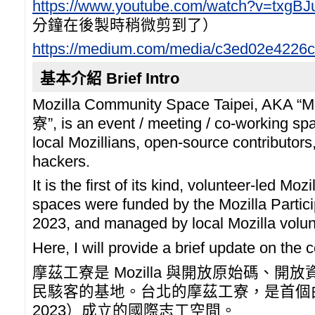
https://www.youtube.com/watch?v=txgB
分鐘在後製時稍微剪到了）
https://medium.com/media/c3ed02e4226
基本介紹 Brief Intro
Mozilla Community Space Taipei, AKA
寮”, is an event / meeting / co-working spa
local Mozillians, open-source contributors,
hackers.
It is the first of its kind, volunteer-led Mo
spaces were funded by the Mozilla Partic
2023, and managed by local Mozilla volunt
Here, I will provide a brief update on the
摩茲工寮是 Mozilla 與開放原始碼、
民駭客的基地。台北的摩茲工寮，是首個由 Mo
2023）成立的國際志工空間。