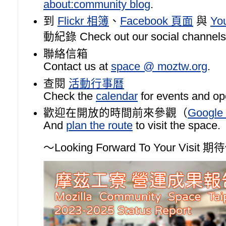
about:community blog
.
到
Flickr 相簿
、
Facebook 頁面
與
Yo
動紀錄 Check out our social channels
聯絡信箱
Contact us at
space @ moztw.org
.
查閱
活動行事曆
Check the
calendar
for events and op
歡迎在開放的時間前來參觀（
Googl
And
plan the route
to visit the space.
～Looking Forward To Your Visi