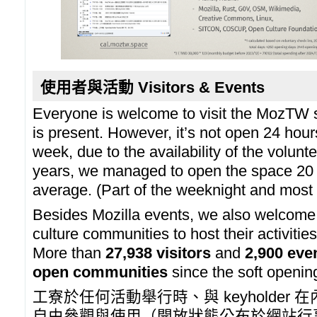
使用者與活動 Visitors & Events
Everyone is welcome to visit the MozTW
is present. However, it’s not open 24 hou
week, due to the availability of the volunte
years, we managed to open the space 20
average. (Part of the weeknight and most
Besides Mozilla events, we also welcome 
culture communities to host their activit
More than
27,938 visitors
and
2,900 eve
open communities
since the soft openi
工寮於任何活動舉行時、與 keyholder
自由參觀與使用（開放狀態公布於網站行事曆與 